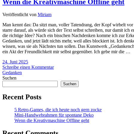
Wenn die Kreativmaschine Offline geht
Veröffentlicht von
Miriam
Man kennt das: Da sitzt man, vol­ler Taten­drang, der Kopf wir­belt vor Id
starre dar­auf, als würde sich der Text selbst schrei­ben, nur damit ic
die rich­tige Idee? Nach ein biss­chen Nach­den­ken komme ich zur Erkennt
Gedan­ken, und jetzt lädt nichts mehr, weil alles blo­ckiert ist. Ich de
wis­sen, was sie als Nächs­tes tun sol­len. Das Kunst­werk „Gedan­ken­cha
ein Akt der Freund­lich­keit mir selbst gegen­über. Ich gebe mir die …
24. Juni 2025
Schreibe einen Kommentar
Gedanken
Suchen
Suchen
Recent Posts
5 Retro-Games, die ich heute noch gern zocke
Mini-Handwebrahmen für spontane Deko
Wenn die Kreativmaschine Offline geht
Recent Comments