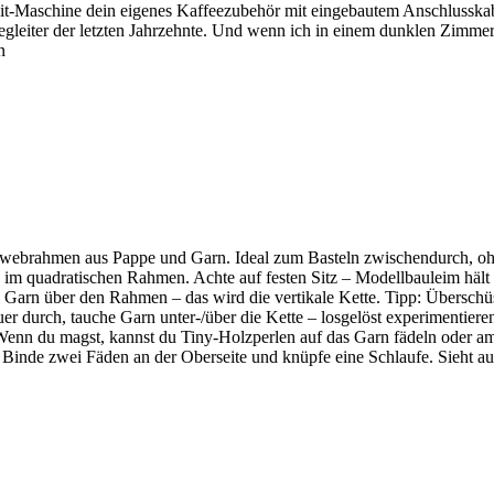
Ma­­schine dein eige­nes Kaf­fee­zu­be­hör mit ein­ge­bau­tem Anschlussk
Beglei­ter der letz­ten Jahr­zehnte. Und wenn ich in einem dunk­len Zim­me
n
we­b­rah­­men aus Pappe und Garn. Ideal zum Bas­teln zwi­schen­durch, oh
 im qua­dra­ti­schen Rah­men. Achte auf fes­ten Sitz – Modell­bau­leim hält
 Garn über den Rah­men – das wird die ver­ti­kale Kette. Tipp: Über­schüs­
 durch, tau­che Garn unter-/über die Kette – los­ge­löst expe­ri­men­tie­r
­renWenn du magst, kannst du Tiny-Hol­z­­per­­len auf das Garn fädeln oder
a­­tion: Binde zwei Fäden an der Ober­seite und knüpfe eine Schlaufe. Sie