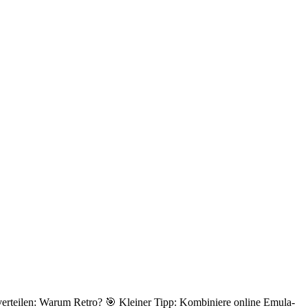
ver­tei­len: Warum Retro? 🎯 Klei­ner Tipp: Kom­bi­niere online Emu­la­