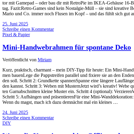
tor mit Game­pad – oder bau dir mit Retro­Pie im IKEA‑Gehäuse 16-Bit‑­­
tag. Fazit:Retro-Games sind kein Nos­t­al­­gie-Müll – sie sind krea­tive 
Mario und Co. immer noch Flu­sen im Kopf – und das fühlt sich gut a
25. Juni 2025
Schreibe einen Kommentar
Pixel & Papier
Mini-Handwebrahmen für spontane Deko
Veröffentlicht von
Miriam
Kurz, prak­tisch, char­mant – mein DIY-Tipp für heute: Ein Mini-Han­d­­
men bau­en­Lege die Papp­strei­fen par­al­lel und fixiere sie an den Enden
den soll. Schritt 2: Grund­kette span­nenSpanne eine län­gere Lauf­länge
den kannst. Schritt 3: Weben mit Mus­ternJetzt wird’s krea­tiv! Webe quer
ten Garn­ab­schnit­ten kleine Mus­ter ein. Schritt 4 (optio­nal): Ver­zie
Schritt 5: Auf­hän­gen und prä­sen­tie­renFür eine Mini-Wan­d­­de­­ko­r
Wenn du magst, mach ich dazu dem­nächst mal ein kleines …
24. Juni 2025
Schreibe einen Kommentar
DIY