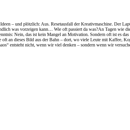
een – und plötz­lich: Aus. Reset­aus­fall der Krea­tiv­ma­schine. Der Lap­to
h end­lich was vor­zei­gen kann… Wie oft pas­siert da was?An Tagen wie die
­nis: Nein, das ist kein Man­gel an Moti­va­tion. Son­dern oft ist es das 
nke oft an die­ses Bild aus der Bahn – dort, wo viele Leute mit Kaf­fee, K
os“ ent­steht nicht, wenn wir viel den­ken – son­dern wenn wir ver­su­chen,