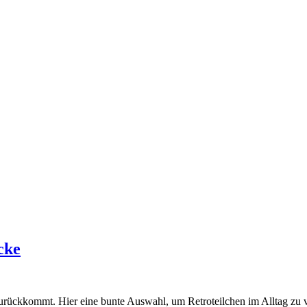
cke
zurück­kommt. Hier eine bunte Aus­wahl, um Retro­teil­chen im All­tag zu 