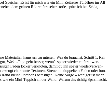
abel‑Speicher. Es ist für mich wie ein Mini‑Zeitreise‑Türöffner im All­
r neben dem grü­nen Röh­ren­fern­se­her stoße, spüre ich bei Zelda,
ne Mate­ria­lien hams­tern zu müs­sen. Was du brauchst: Schritt 1: Rah­
 gut, Washi-Tape geht bes­ser, wenn’s spä­ter wie­der ent­fernt wer­
si­gen Faden locker ver­kno­ten, damit du ihn spä­ter wie­der­ver­wen­
en erzeugt char­mante Tex­tu­ren. Streue mit dop­pel­tem Faden oder bun­
 am Rand kleine Pom­pons befes­ti­gen. Keine Sorge – weni­ger ist mehr.
ht aus wie ein Mini-Tep­pich an der Wand. Warum das rich­tig Spaß macht: