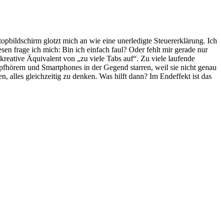
p­bild­schirm glotzt mich an wie eine uner­le­digte Steu­er­erklä­rung. Ich
­sen frage ich mich: Bin ich ein­fach faul? Oder fehlt mir gerade nur
krea­tive Äqui­va­lent von „zu viele Tabs auf“. Zu viele lau­fende
opf­hö­rern und Smart­phones in der Gegend star­ren, weil sie nicht genau
 alles gleich­zei­tig zu den­ken. Was hilft dann? Im End­ef­fekt ist das